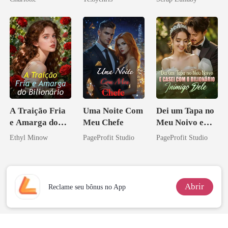
Noivo
A Traição Fria
Uma Noite Com
Dei um Tapa no
e Amarga do
Meu Chefe
Meu Noivo e
Bilionário
Casei com o
Ethyl Minow
PageProfit Studio
PageProfit Studio
Bilionário
Inimigo Dele
Abrir
Reclame seu bônus no App