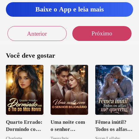
Baixe o App e leia mais
Próximo
Anterior
Você deve gostar
Quarto Errado:
Uma noite com
Fêmea inútil?
Dormindo com
o senhor
Todos os alfas
o Tio do Meu
Bilionário
me querem!
Charlotte
Tessychris
Scrap Lullaby