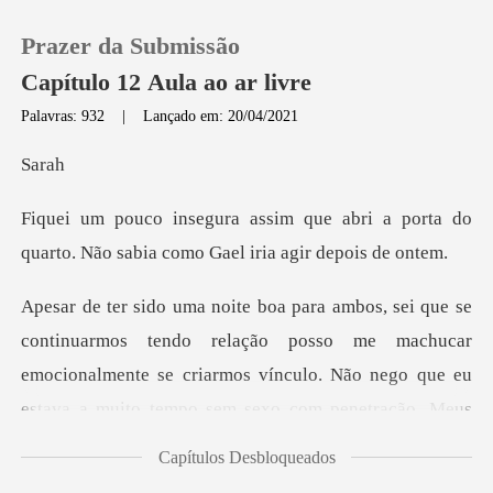
Prazer da Submissão
Capítulo 12 Aula ao ar livre
Palavras: 932
|
Lançado em: 20/04/2021
0
a
abri a porta do
Loja
quarto. Não sabia c
Histórico
lação posso me machucar
Sair
emocionalmente se criarmos vínculo. Não nego que eu
e
Baixar App
Capítulos Desbloqueados