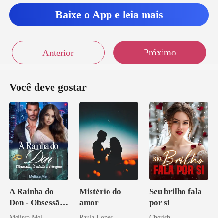
Baixe o App e leia mais
Próximo
Anterior
Você deve gostar
A Rainha do
Mistério do
Seu brilho fala
Don - Obsessão,
amor
por si
Paixão e Sangue
Melissa Mel
Paula Lopes
Cherish