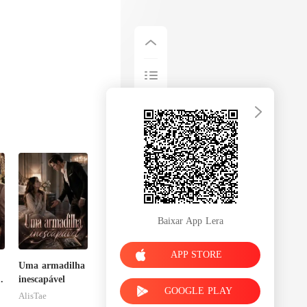
Baixar App Lera
APP STORE
Uma armadilha
inescapável
GOOGLE PLAY
AlisTae