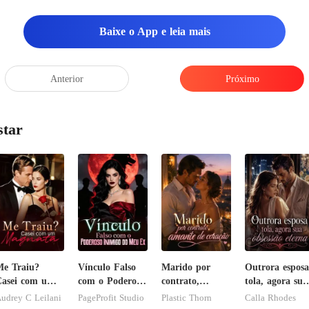
Baixe o App e leia mais
Anterior
Próximo
star
e Traiu?
Vínculo Falso
Marido por
Outrora esposa
asei com um
com o Poderoso
contrato,
tola, agora sua
Magnata
Inimigo do Meu
amante de
obsessão eterna
udrey C Leilani
PageProfit Studio
Plastic Thorn
Calla Rhodes
Ex
coração