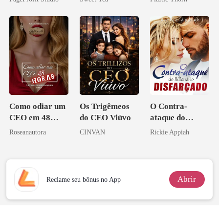
misteriosa
coração
Como odiar um
Os Trigêmeos
O Contra-
CEO em 48
do CEO Viúvo
ataque do
horas
Bilionário
Roseanautora
CINVAN
Rickie Appiah
Disfarçado
Abrir
Reclame seu bônus no App