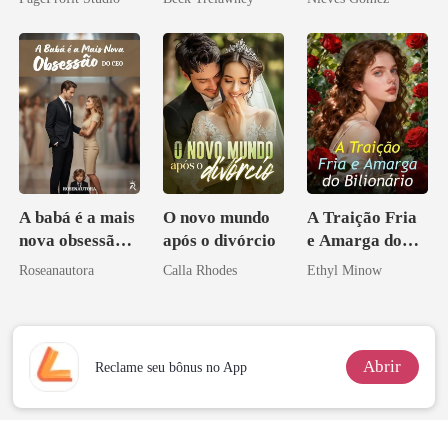
Contrato Real
da Híbrida
A babá é a mais
O novo mundo
A Traição Fria
nova obsessão
após o divórcio
e Amarga do
do CEO
Bilionário
Roseanautora
Calla Rhodes
Ethyl Minow
Abrir
Reclame seu bônus no App