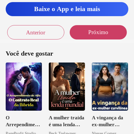
Baixe o App e leia mais
Próximo
Anterior
Você deve gostar
O
A mulher traída
A vingança da
Arrependiment
é uma lenda
ex-mulher
o do Alfa: O
mundial
curvilínea
PageProfit Studio
Beck Trelawney
Nieves Gomez