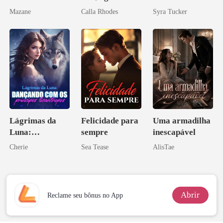
obsessão eterna
Mazane
Calla Rhodes
Syra Tucker
Lágrimas da
Felicidade para
Uma armadilha
Luna:
sempre
inescapável
Dançando com
Cherie
Sea Tease
AlisTae
os príncipes
licantropos
Abrir
Reclame seu bônus no App