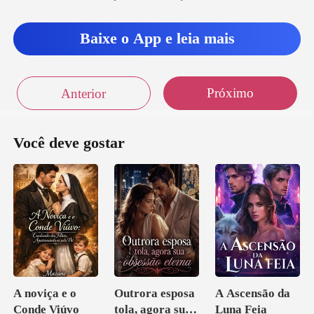
ard
Baixe o App e leia mais
Próximo
Anterior
Você deve gostar
A noviça e o
Outrora esposa
A Ascensão da
Conde Viúvo
tola, agora sua
Luna Feia