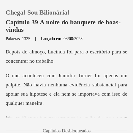
Chega! Sou Bilionária!
Capítulo 39 A noite do banquete de boas-
vindas
Palavras: 1325
|
Lançado em: 03/08/2023
0
foi para o escritório para
Loja
Histórico
Não havia nenhuma evidência substancial para
apoiar sua hip
Sair
Baixar App
rovocá-la, então ela fari
Capítulos Desbloqueados