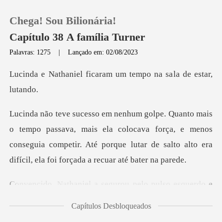
Chega! Sou Bilionária!
Capítulo 38 A família Turner
Palavras: 1275
|
Lançado em: 02/08/2023
0
icaram um tempo na sa
Loja
mais ela colocava força, e menos
Histórico
conseguia competir. Até porque lutar d
Sair
a segurou pelo pulso e
Baixar App
Capítulos Desbloqueados