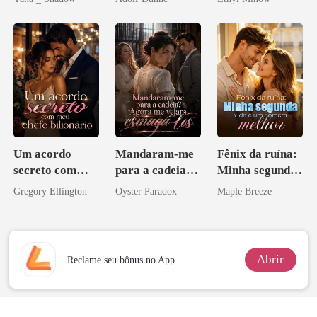
grego
Um acordo
Mandaram-me
Fênix da ruína:
secreto com
para a cadeia?
Minha segunda
meu chefe
Agora me
vida e um
Gregory Ellington
Oyster Paradox
Maple Breeze
bilionário
vejam esmagá-
homem melhor
los
Abrir
Reclame seu bônus no App