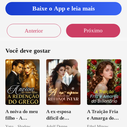
Baixe o App e leia mais
Próximo
Anterior
Você deve gostar
A noiva do meu
A ex-esposa
A Traição Fria
filho - A
difícil de
e Amarga do
Redenção do
reconquistar
Bilionário
Yana _ Shadow
Adolf Dunne
Ethyl Minow