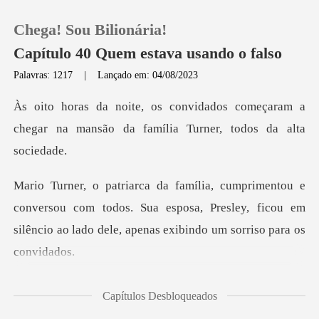
Chega! Sou Bilionária!
Capítulo 40 Quem estava usando o falso
Palavras: 1217
|
Lançado em: 04/08/2023
0
começaram a
chegar na mansão da famí
Loja
Histórico
rsou com todos. Sua esposa, Presley, ficou em
Sair
silêncio ao
Baixar App
não estava nada fe
Capítulos Desbloqueados