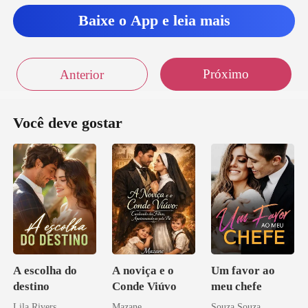
Baixe o App e leia mais
Próximo
Anterior
Você deve gostar
A escolha do
A noviça e o
Um favor ao
destino
Conde Viúvo
meu chefe
Lila Rivers
Mazane
Souza Souza