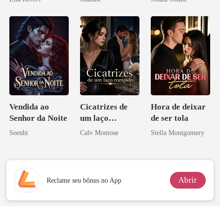
Vendida ao
Cicatrizes de
Hora de deixar
Senhor da Noite
um laço
de ser tola
rompido
Seenbi
Calv Momose
Stella Montgomery
Abrir
Reclame seu bônus no App