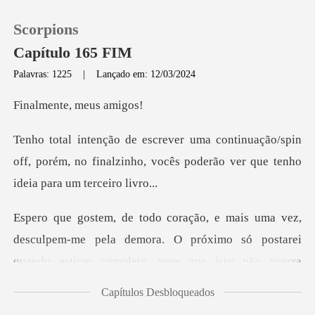
Scorpions
Capítulo 165 FIM
Palavras: 1225
|
Lançado em: 12/03/2024
0
te, meus
o/spin
Loja
off, porém, no finalzinho, vocês poderão
Histórico
Sair
esculpem-me pela demora. O próximo só postarei
quando
Baixar App
Capítulos Desbloqueados