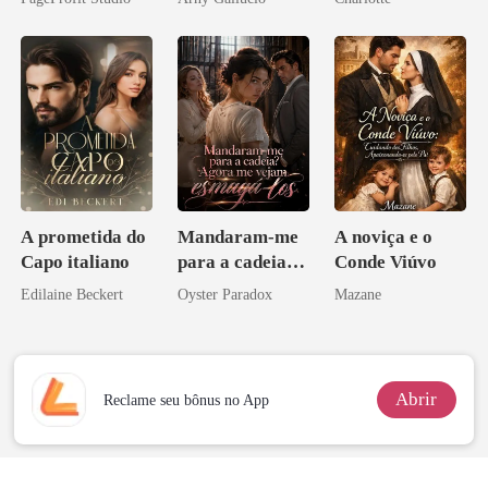
Contrato Real
Noivo
da Híbrida
A prometida do
Mandaram-me
A noviça e o
Capo italiano
para a cadeia?
Conde Viúvo
Agora me
Edilaine Beckert
Oyster Paradox
Mazane
vejam esmagá-
los
Abrir
Reclame seu bônus no App