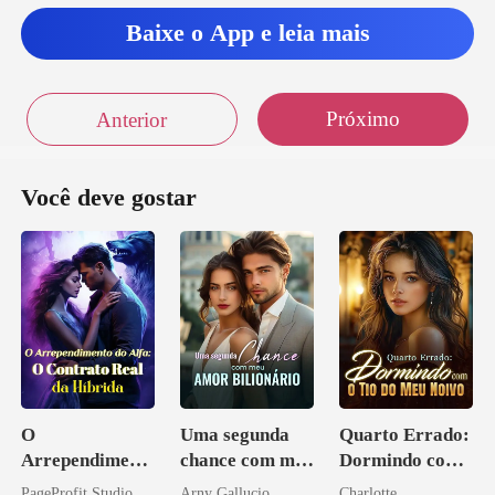
esqueça
Baixe o App e leia mais
Próximo
Anterior
Você deve gostar
O
Uma segunda
Quarto Errado:
Arrependiment
chance com meu
Dormindo com
o do Alfa: O
amor bilionário
o Tio do Meu
PageProfit Studio
Arny Gallucio
Charlotte