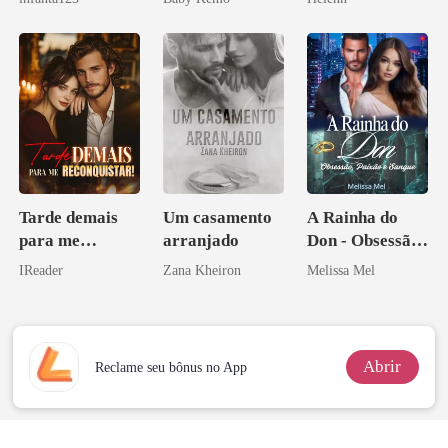
a rejeitei
Licantropo
Tarde demais
Um casamento
A Rainha do
para me
arranjado
Don - Obsessão,
reconquistar!
Paixão e Sangue
IReader
Zana Kheiron
Melissa Mel
Abrir
Reclame seu bônus no App