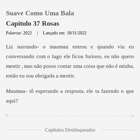
Suave Como Uma Bala
Capítulo 37 Rosas
Palavras: 2022
|
Lançado em: 18/11/2022
0
Iago ele ficou furioso, eu não quero
Loja
mentir , mas não posso co
Histórico
o a resposta, ele t
Sair
chucou a cabeça eu trouxe
Baixar App
Capítulos Desbloqueados