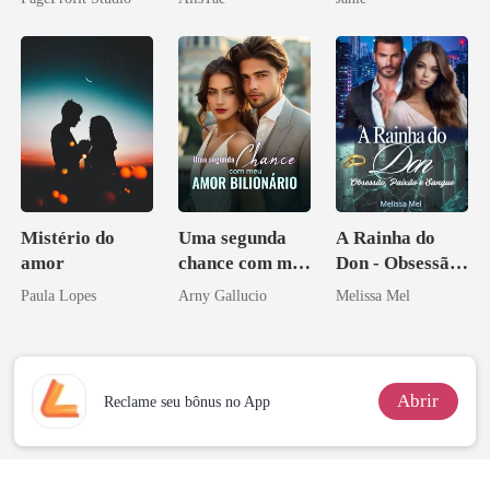
Ex
namorado?!
Mistério do
Uma segunda
A Rainha do
amor
chance com meu
Don - Obsessão,
amor bilionário
Paixão e Sangue
Paula Lopes
Arny Gallucio
Melissa Mel
Abrir
Reclame seu bônus no App