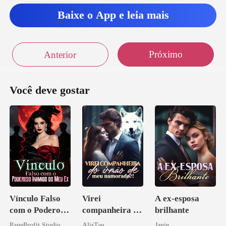
u- e
Baixe o App e leia mais
Próximo
Anterior
Você deve gostar
Vínculo Falso
Virei
A ex-esposa
com o Poderoso
companheira do
brilhante
Inimigo do Meu
irmão de meu
PageProfit Studio
AlisTae
Janie