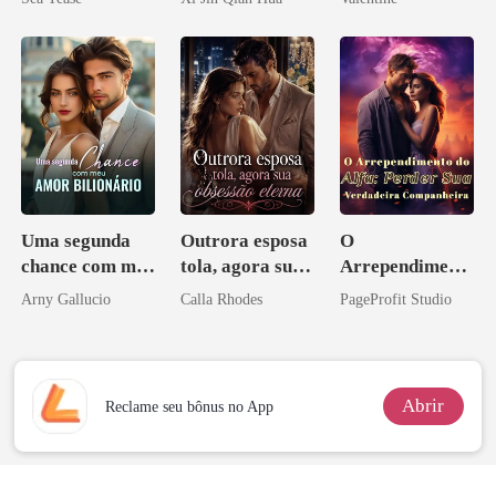
Herdeiro Dele
minha ex-
esposa
Uma segunda
Outrora esposa
O
chance com meu
tola, agora sua
Arrependiment
amor bilionário
obsessão eterna
o do Alfa:
Arny Gallucio
Calla Rhodes
PageProfit Studio
Perder Sua
Verdadeira
Companheira
Abrir
Reclame seu bônus no App