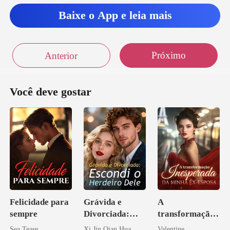
Baixe o App e leia mais
Próximo
Anterior
Você deve gostar
Felicidade para
Grávida e
A
sempre
Divorciada:
transformação
Escondi o
inesperada da
Sea Tease
Xi Jin Qian Hua
Valentine