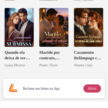
Quando ela
Marido por
Casamento
deixa de ser
contrato,
Relâmpago com
submissa
amante de
o Pai da Minha
Lynna Morrow
Plastic Thorn
Waneta Csuja
coração
Melhor Amiga
Abrir
Reclame seu bônus no App