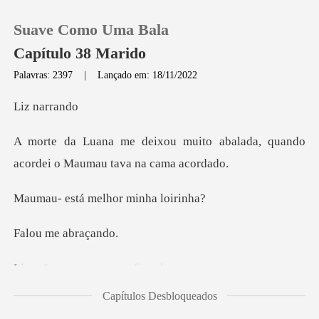
Suave Como Uma Bala
Capítulo 38 Marido
Palavras: 2397
|
Lançado em: 18/11/2022
0
narr
ito abalada, quando
Loja
acordei o
Histórico
á melhor mi
Sair
me abr
mor, mas vo
Baixar App
Capítulos Desbloqueados
ocê