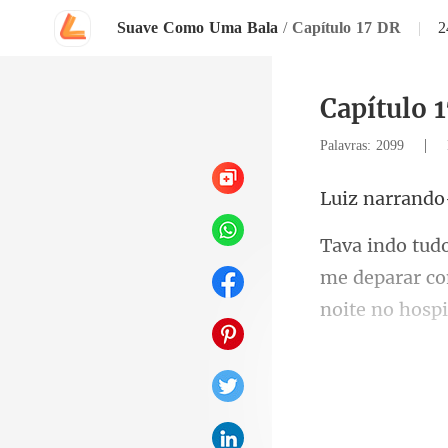
Suave Como Uma Bala
/
Capítulo 17 DR
|
2
Capítulo 
|
Palavras: 2099
nar
me deparar co
apenas por pr