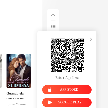
Baixar App Lera
APP STORE
Quando ela
deixa de ser
GOOGLE PLAY
submissa
Lynna Morrow