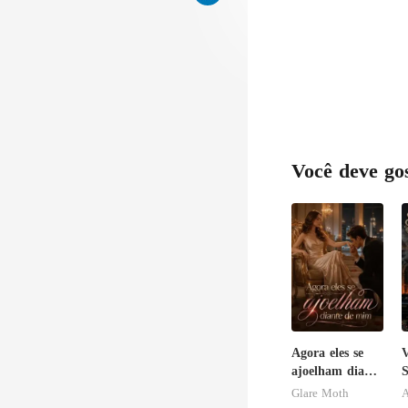
Você deve go
Agora eles se
ajoelham diante
S
de mim
p
Glare Moth
A
P