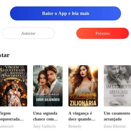
Baixe o App e leia mais
Anterior
Próximo
star
Virgem
Uma segunda
A vingança é
Um casamento
equestrada
chance com
doce quando
arranjado
elo Mafioso
meu amor
você é uma
rmotizei
Arny Gallucio
Remedy
Zana Kheiron
sicopata :
bilionário
zilionária