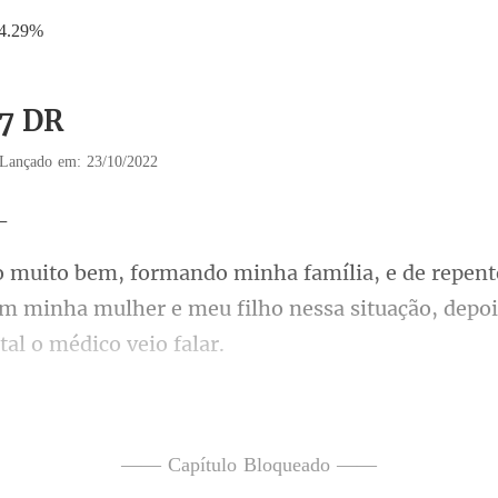
4.29%
17 DR
Lançado em: 23/10/2022
m minha mulher e meu filho nessa situa
uti, na incubad
ecaução, a
—— Capítulo Bloqueado ——