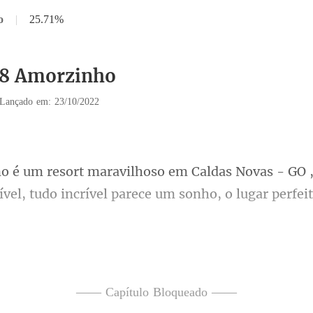
o
|
25.71%
18 Amorzinho
Lançado em: 23/10/2022
vas - GO 
vel, tudo incrí
ga
mãos na minha nuca ol
—— Capítulo Bloqueado ——