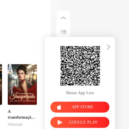
Baixar App Lera
APP STORE
A
transformação
GOOGLE PLAY
inesperada da
Valentine
minha ex-esposa