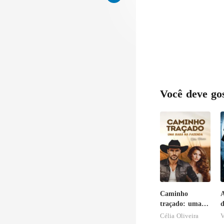
Você deve go
Caminho
traçado: uma
d
babá na
A
Célia Oliveira
V
fazenda