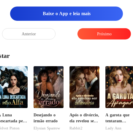
mundo se compara a sua bel
Baixe o App e leia mais
Anterior
Próximo
star
A Luna
Desejando o
Após o divórcio,
A garota que
escartada pelo
irmão errado
ela revelou ser
tentaram
lfa
bilionária
apagar
elvet Piston
Elysian Sparrow
Rabbit2
Lady Ann