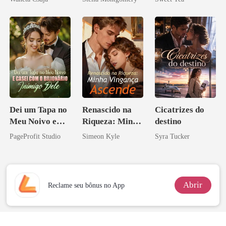
Melhor Amiga
misteriosa
Dei um Tapa no
Renascido na
Cicatrizes do
Meu Noivo e
Riqueza: Minha
destino
Casei com o
Vingança
PageProfit Studio
Simeon Kyle
Syra Tucker
Bilionário
Ascende
Inimigo Dele
Abrir
Reclame seu bônus no App