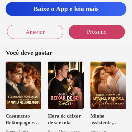
Baixe o App e leia mais
Próximo
Anterior
Você deve gostar
Casamento
Hora de deixar
Minha
Relâmpago com
de ser tola
assistente,
o Pai da Minha
minha esposa
Waneta Csuja
Stella Montgomery
Sweet Tea