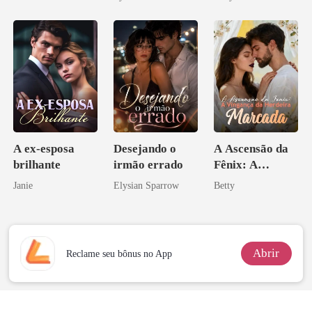
Licantropo
A ex-esposa
Desejando o
A Ascensão da
brilhante
irmão errado
Fênix: A
Vingança da
Janie
Elysian Sparrow
Betty
Herdeira
Marcada
Abrir
Reclame seu bônus no App