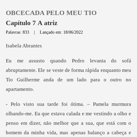
OBCECADA PELO MEU TIO
Capítulo 7 A atriz
Palavras: 833
|
Lançado em: 18/06/2022
0
la Ab
Loja
nte. Ele se veste de forma rápida enquanto meu
Tio G
Histórico
Sair
a calada e me vestindo a olho e
Baixar App
penso em dizer, não melhor que a sua, que e