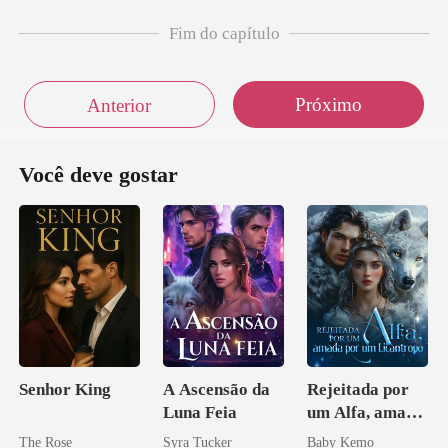
Fim do capítulo
Próximo
Anterior
Você deve gostar
Senhor King
A Ascensão da
Rejeitada por
Luna Feia
um Alfa, amada
por um
The Rose
Syra Tucker
Baby Kemo