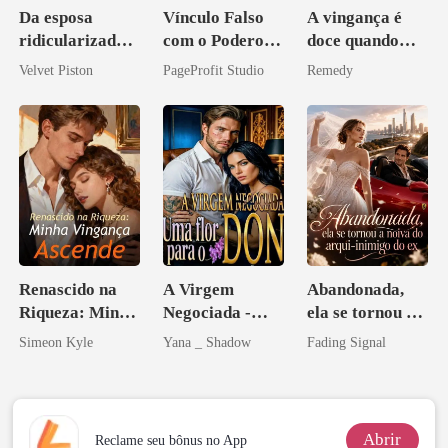
Da esposa
Vínculo Falso
A vingança é
ridicularizada à
com o Poderoso
doce quando
irmã que
Inimigo do Meu
você é uma
Velvet Piston
PageProfit Studio
Remedy
ninguém ousa
Ex
zilionária
desafiar
Renascido na
A Virgem
Abandonada,
Riqueza: Minha
Negociada -
ela se tornou a
Vingança
Uma flor para o
noiva do arqui-
Simeon Kyle
Yana _ Shadow
Fading Signal
Ascende
Don
inimigo do ex
Abrir
Reclame seu bônus no App