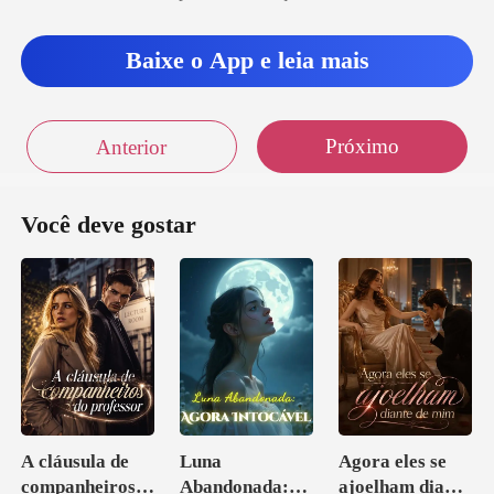
r
Baixe o App e leia mais
Próximo
Anterior
Você deve gostar
A cláusula de
Luna
Agora eles se
companheiros
Abandonada:
ajoelham diante