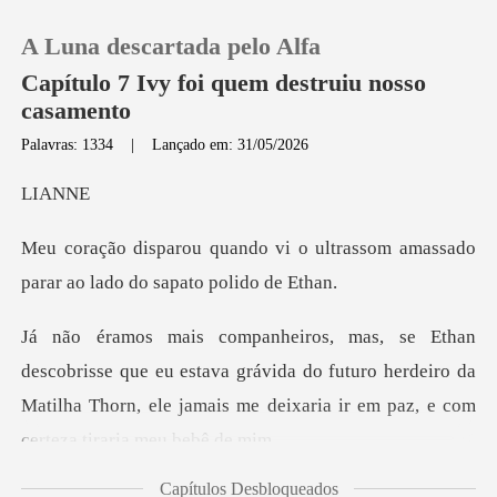
A Luna descartada pelo Alfa
Capítulo 7 Ivy foi quem destruiu nosso
casamento
Palavras: 1334
|
Lançado em: 31/05/2026
0
AN
Loja
o ultrassom amassado
parar ao l
Histórico
Sair
eu estava grávida do futuro herdeiro da
Matilha Thorn, ele jama
Baixar App
Capítulos Desbloqueados
ria que isso