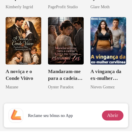
do professor
Agora Intocável
de mim
Kimberly Ingrid
PageProfit Studio
Glare Moth
A noviça e o
Mandaram-me
A vingança da
Conde Viúvo
para a cadeia?
ex-mulher
Agora me
curvilínea
Mazane
Oyster Paradox
Nieves Gomez
vejam esmagá-
los
Abrir
Reclame seu bônus no App