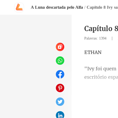
A Luna descartada pelo Alfa
/
Capítulo 8 Ivy s
Capítulo 
|
Palavras: 1394
T
escritório e
deixar cair e 