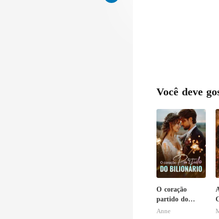
Você deve go
O coração
A
partido do
C
bilionário
Anne
M