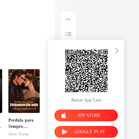
Baixar App Lera
APP STORE
Perdida para
Sempre,
GOOGLE PLAY
Enlouquecido
Zhen Xiang
pelo