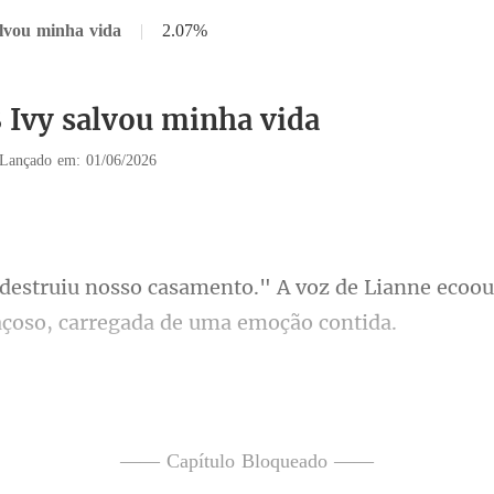
alvou minha vida
|
2.07%
8 Ivy salvou minha vida
Lançado em: 01/06/2026
A voz de Lianne ecoou
o tremor de seu corpo esguio - não de medo, mas de
—— Capítulo Bloqueado ——