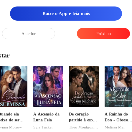
avia se recuperado to
Baixe o App e leia mais
Anterior
Próximo
star
uando ela
A Ascensão da
De coração
A Rainha do
eixa de ser
Luna Feia
partido à esposa
Don - Obsessão
ubmissa
de um
Paixão e
ynna Morrow
Syra Tucker
Theo Montgomery
Melissa Mel
bilionário
Sangue