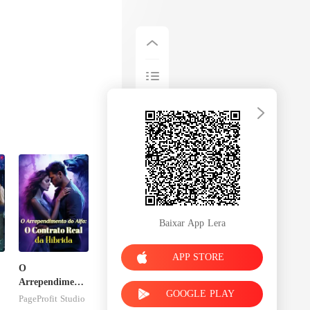
talmente, ou
Baixar App Lera
APP STORE
O
,
Arrependimento
GOOGLE PLAY
do Alfa: O
PageProfit Studio
Contrato Real