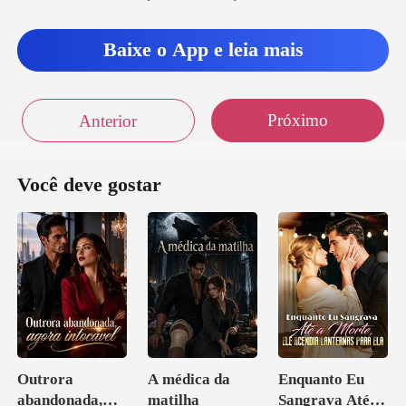
Baixe o App e leia mais
Próximo
Anterior
Você deve gostar
Outrora
A médica da
Enquanto Eu
abandonada,
matilha
Sangrava Até a