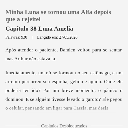
Minha Luna se tornou uma Alfa depois
que a rejeitei
Capítulo 38 Luna Amelia
Palavras: 930
|
Lançado em: 27/05/2026
0
mien voltou para se sentar,
Loja
Histórico
do e agudo. Onde ele
poderia ter ido? Por um breve momento, o pânico o
Sair
dominou. E se alg
Baixar App
Capítulos Desbloqueados