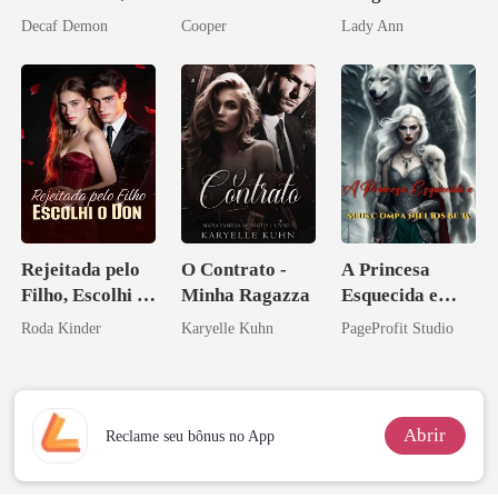
agora intocável
Morte, Ele
Decaf Demon
Cooper
Lady Ann
Acendia
Lanternas Para
Ela
Rejeitada pelo
O Contrato -
A Princesa
Filho, Escolhi o
Minha Ragazza
Esquecida e
Don
Seus
Roda Kinder
Karyelle Kuhn
PageProfit Studio
Companheiros
Beta
Abrir
Reclame seu bônus no App