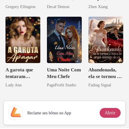
meu chefe
agora intocável
Enlouquecido
Gregory Ellington
Decaf Demon
Zhen Xiang
bilionário
pelo
Arrependiment
o
A garota que
Uma Noite Com
Abandonada,
tentaram
Meu Chefe
ela se tornou a
apagar
noiva do arqui-
Lady Ann
PageProfit Studio
Fading Signal
inimigo do ex
Abrir
Reclame seu bônus no App