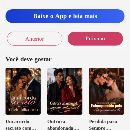
Baixe o App e leia mais
Próximo
Anterior
Você deve gostar
Um acordo
Outrora
Perdida para
secreto com
abandonada,
Sempre,