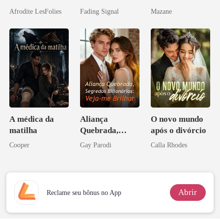
Mia
noiva do arqui-
Afrodite LesFolies
Fading Signal
Mazane
inimigo do ex
A médica da
Aliança
O novo mundo
matilha
Quebrada,
após o divórcio
Segredos
Cooper
Gay Parodi
Calla Rhodes
Bilionários:
Veja-me Brilhar
Abrir
Reclame seu bônus no App