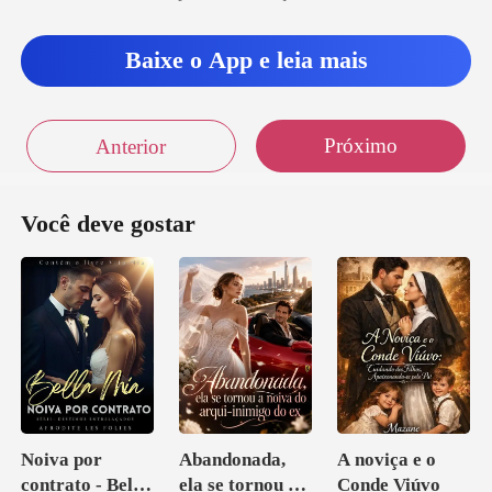
Baixe o App e leia mais
Próximo
Anterior
Você deve gostar
Noiva por
Abandonada,
A noviça e o
contrato - Bella
ela se tornou a
Conde Viúvo