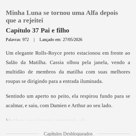
Minha Luna se tornou uma Alfa depois
que a rejeitei
Capítulo 37 Pai e filho
Palavras: 972
|
Lançado em: 27/05/2026
0
Loja
lha. Cassia olhou pela janela, vendo a
multidão de membros da matil
Histórico
spirou fundo para se
Sair
acalmar, e sai
Baixar App
já estava e
Capítulos Desbloqueados