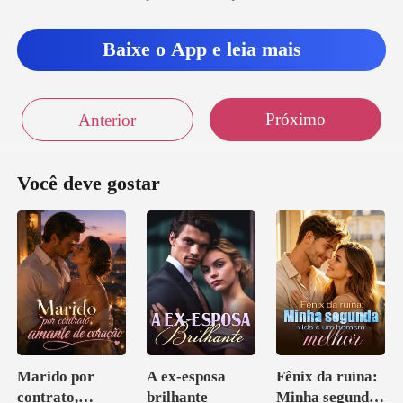
Baixe o App e leia mais
Próximo
Anterior
Você deve gostar
Marido por
A ex-esposa
Fênix da ruína:
contrato,
brilhante
Minha segunda