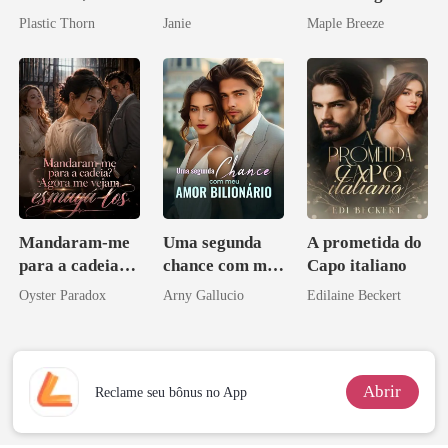
amante de
vida e um
Plastic Thorn
Janie
Maple Breeze
coração
homem melhor
Mandaram-me
Uma segunda
A prometida do
para a cadeia?
chance com meu
Capo italiano
Agora me
amor bilionário
Oyster Paradox
Arny Gallucio
Edilaine Beckert
vejam esmagá-
los
Abrir
Reclame seu bônus no App