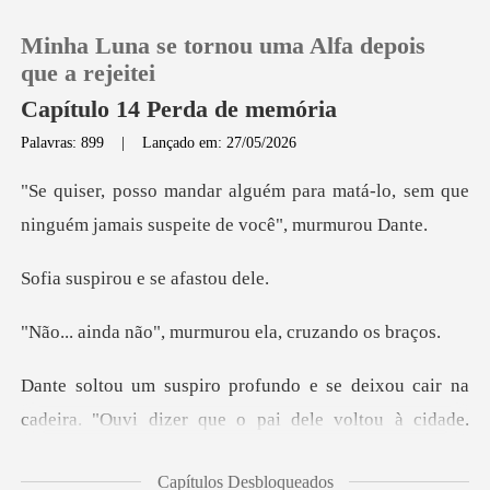
Minha Luna se tornou uma Alfa depois
que a rejeitei
Capítulo 14 Perda de memória
Palavras: 899
|
Lançado em: 27/05/2026
0
ra matá-lo, sem que
Loja
ninguém jamais
rou e se af
Histórico
, murmurou ela, cr
Sair
na
Baixar App
cadeira. "Ouvi dizer que o pai dele voltou à
Capítulos Desbloqueados