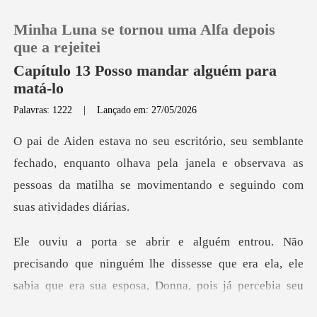
Minha Luna se tornou uma Alfa depois
que a rejeitei
Capítulo 13 Posso mandar alguém para
matá-lo
0
Palavras: 1222
|
Lançado em: 27/05/2026
Loja
do, enquanto olhava pela janela e observava as
pessoas da ma
Histórico
Sair
ndo que ninguém lhe dissesse que era ela, ele
Baixar App
sabia que