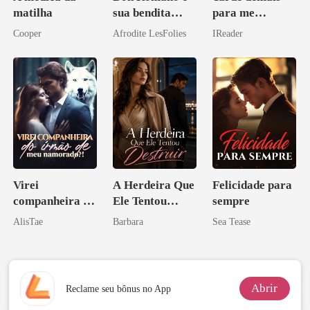
matilha
sua bendita
para me
ruína
reconquistar!
Cooper
Afrodite LesFolies
IReader
Virei
A Herdeira Que
Felicidade para
companheira do
Ele Tentou
sempre
irmão de meu
Destruir
AlisTae
Barbara
Sea Tease
namorado?!
Abrir
Reclame seu bônus no App