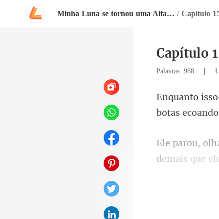
Minha Luna se tornou uma Alfa depois que a rejeitei
/
Capítulo 1
Capítulo 
|
Palavras: 968
L
botas ecoando
demais que ele
passo