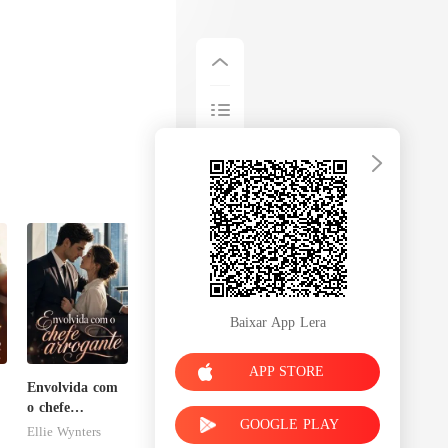
Baixar App Lera
APP STORE
Envolvida com
o chefe
GOOGLE PLAY
arrogante
Ellie Wynters