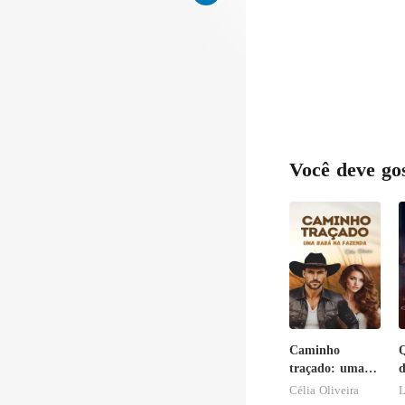
Você deve go
Caminho
Q
traçado: uma
d
babá na
s
Célia Oliveira
L
fazenda