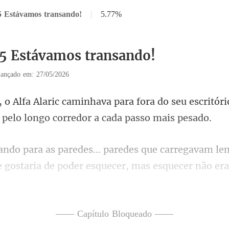
5 Estávamos transando!
|
5.77%
15 Estávamos transando!
ançado em: 27/05/2026
ora do seu escritór
le
 gostaria de poder esquecer, mas esq
u
—— Capítulo Bloqueado ——