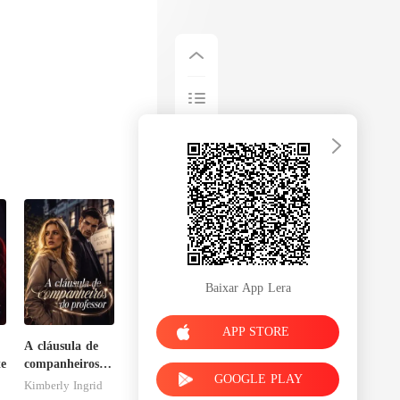
Baixar App Lera
APP STORE
A cláusula de
te
companheiros
GOOGLE PLAY
do professor
Kimberly Ingrid