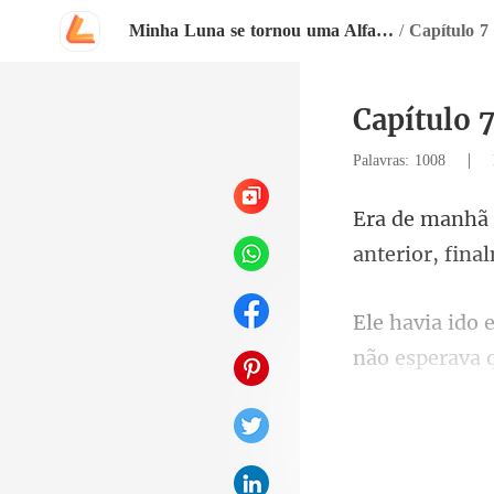
Minha Luna se tornou uma Alfa depois que a rejeitei
/
Capítulo 7
Capítulo 
|
Palavras: 1008
não esperava q
inten