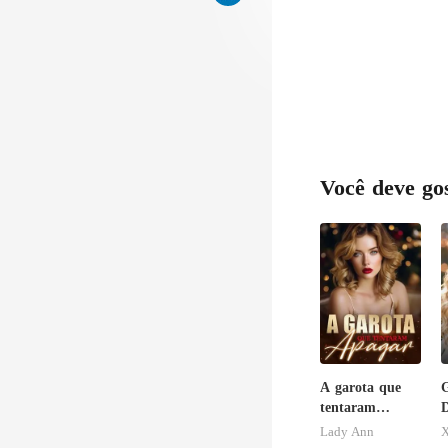
Você deve go
A garota que
G
tentaram
D
apagar
E
Lady Ann
X
H