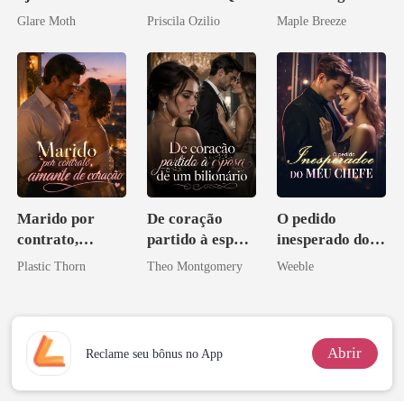
de mim
Ele Jurou Odiar
vida e um
Glare Moth
Priscila Ozilio
Maple Breeze
homem melhor
Marido por
De coração
O pedido
contrato,
partido à esposa
inesperado do
amante de
de um bilionário
meu chefe
Plastic Thorn
Theo Montgomery
Weeble
coração
Abrir
Reclame seu bônus no App