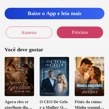
Gloria
Baixe o App e leia mais
Próximo
Anterior
Você deve gostar
Agora eles se
O CEO De Gelo
Fênix da ruína:
ajoelham diante
e a Mulher Que
Minha segunda