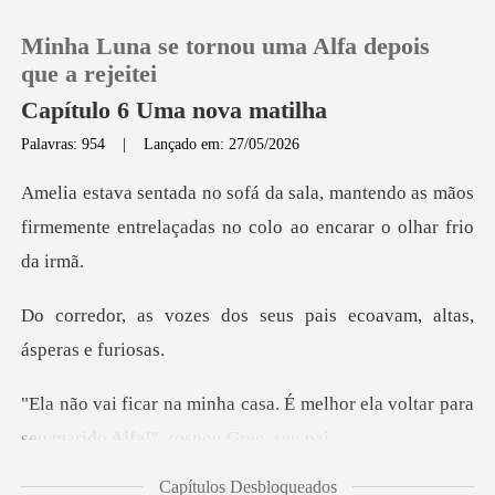
Minha Luna se tornou uma Alfa depois
que a rejeitei
Capítulo 6 Uma nova matilha
Palavras: 954
|
Lançado em: 27/05/2026
0
antendo as mãos
Loja
firmemente entrelaçadas
Histórico
s seus pais ecoavam, alt
Sair
É melhor ela voltar para
Baixar App
seu mar
Capítulos Desbloqueados
ora! Ela é minha