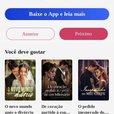
Baixe o App e leia mais
Próximo
Anterior
Você deve gostar
O novo mundo
De coração
O pedido
após o divórcio
partido à esposa
inesperado do