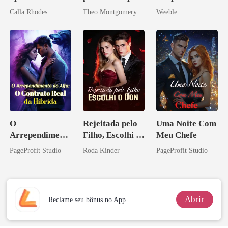
de um bilionário
meu chefe
Calla Rhodes
Theo Montgomery
Weeble
O
Rejeitada pelo
Uma Noite Com
Arrependiment
Filho, Escolhi o
Meu Chefe
o do Alfa: O
Don
PageProfit Studio
Roda Kinder
PageProfit Studio
Contrato Real
da Híbrida
Abrir
Reclame seu bônus no App