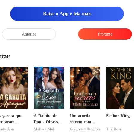
íntim
Baixe o App e leia mais
Anterior
Próximo
star
 garota que
A Rainha do
Um acordo
Senhor King
entaram
Don - Obsessão,
secreto com
pagar
Paixão e
meu chefe
ady Ann
Melissa Mel
Gregory Ellington
The Rose
Sangue
bilionário