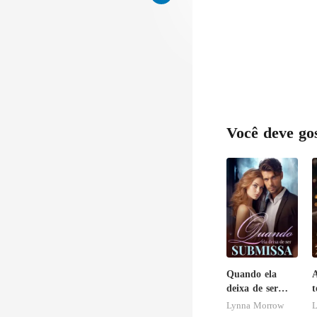
ava 
tivo
Você deve go
Quando ela
A
deixa de ser
t
submissa
a
Lynna Morrow
L