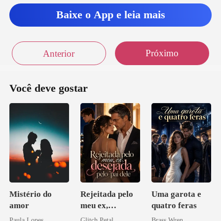
Baixe o App e leia mais
mel
Próximo
Anterior
or d
o
Você deve gostar
Mistério do
Rejeitada pelo
Uma garota e
amor
meu ex,
quatro feras
desejada pelo
Paula Lopes
Glitch Petal
Brass Wren