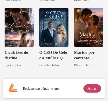
pai dele
Cicatrizes do
O CEO De Gelo
Marido por
destino
e a Mulher Que
contrato,
Ele Jurou Odiar
amante de
Syra Tucker
Priscila Ozilio
Plastic Thorn
coração
Abrir
Reclame seu bônus no App