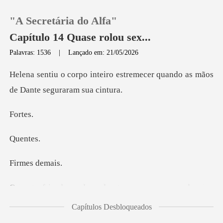
"A Secretária do Alfa"
Capítulo 14 Quase rolou sex...
Palavras: 1536
|
Lançado em: 21/05/2026
0
estremecer quando as mãos
de
Loja
rt
Histórico
en
Sair
es d
Baixar App
e o ar parecia pesado e quente. O cheiro de
Capítulos Desbloqueados
floresta molhada m