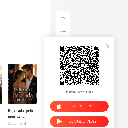
Baixar App Lera
APP STORE
Rejeitada pelo
meu ex,
GOOGLE PLAY
desejada pelo
Glitch Petal
pai dele