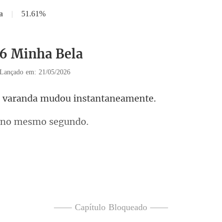
a
|
51.61%
16 Minha Bela
Lançado em: 21/05/2026
aranda mudou in
 no mes
vel de violência volt
—— Capítulo Bloqueado ——
se 