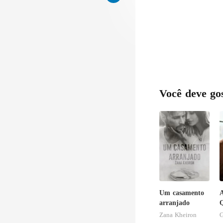
dele tivesse a
Você deve go
Um casamento
A
arranjado
Q
S
Zana Kheiron
G
B