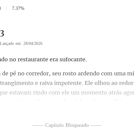
3
|
7.37%
33
Lançado em: 28/04/2026
do no restauran
e raiva impotente. Ele olhou ao redo
s que estavam rindo com ele um m
—— Capítulo Bloqueado ——