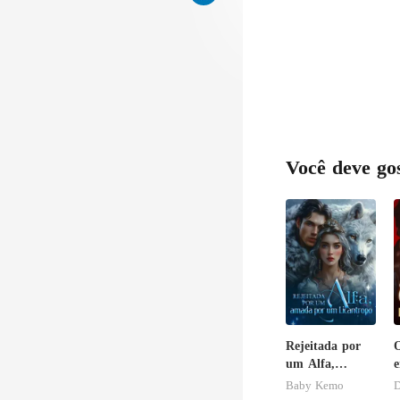
Você deve go
Rejeitada por
O
um Alfa,
e
amada por um
b
Baby Kemo
D
Licantropo