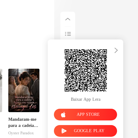
Baixar App Lera
APP STORE
Mandaram-me
para a cadeia?
GOOGLE PLAY
Agora me
Oyster Paradox
vejam esmagá-