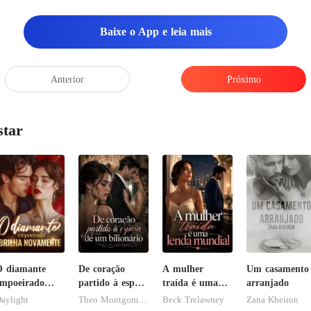
Baixe o App e leia mais
Anterior
Próximo
star
 diamante
De coração
A mulher
Um casamento
mpoeirado
partido à esposa
traída é uma
arranjado
rilha
de um
lenda mundial
aylight
Theo Montgomery
Beck Trelawney
Zana Kheiron
novamente
bilionário