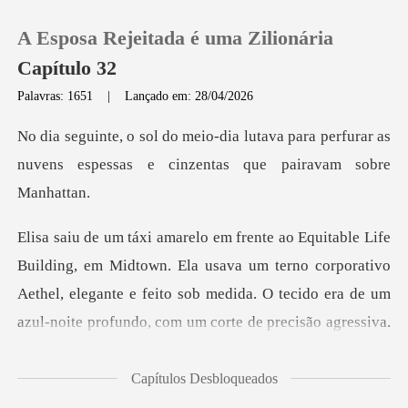
A Esposa Rejeitada é uma Zilionária
Capítulo 32
Palavras: 1651
|
Lançado em: 28/04/2026
0
ava para perfurar as
nuvens espessas e
Loja
Histórico
n. Ela usava um terno corporativo
Sair
Aethel, elegante e feito sob medida. O teci
Baixar App
Capítulos Desbloqueados