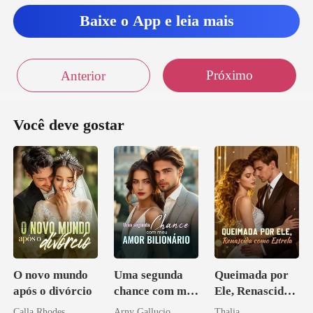
Baixe o App e leia mais
Próximo
Anterior
Você deve gostar
O novo mundo
Uma segunda
Queimada por
após o divórcio
chance com meu
Ele, Renascida
amor bilionário
como Estrela
Calla Rhodes
Arny Gallucio
Thalia