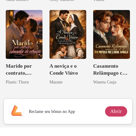
Marido por
A noviça e o
Casamento
contrato,
Conde Viúvo
Relâmpago com
amante de
o Pai da Minha
Plastic Thorn
Mazane
Waneta Csuja
coração
Melhor Amiga
Abrir
Reclame seu bônus no App