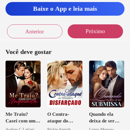
Baixe o App e leia mais
Próximo
Anterior
Você deve gostar
Me Traiu?
O Contra-
Quando ela
Casei com um
ataque do
deixa de ser
Magnata
Bilionário
submissa
Audrey C Leilani
Rickie Appiah
Lynna Morrow