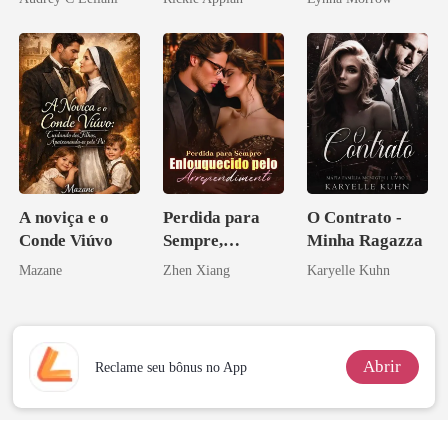
Disfarçado
A noviça e o
Perdida para
O Contrato -
Conde Viúvo
Sempre,
Minha Ragazza
Enlouquecido
Mazane
Zhen Xiang
Karyelle Kuhn
pelo
Arrependiment
o
Abrir
Reclame seu bônus no App