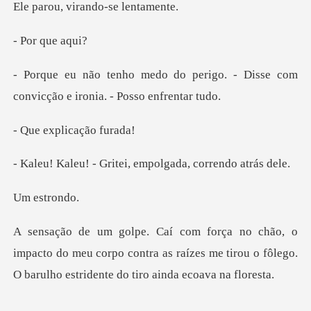
virando-se
que
erigo. - Disse com
convicção e
plicação
ritei, empolgada, c
stro
cto do meu corpo contra as raízes me tirou o fôlego.
_____________