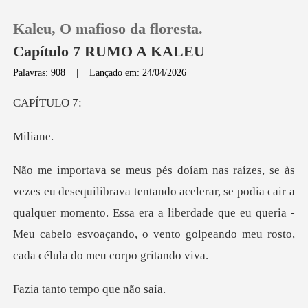
Kaleu, O mafioso da floresta.
Capítulo 7 RUMO A KALEU
Palavras: 908
|
Lançado em: 24/04/2026
0
ÍTU
li
Loja
Histórico
acelerar, se podia cair a
qualquer momento. Essa era a liberdade que eu queria -
Sair
Meu c
Baixar App
o tempo qu