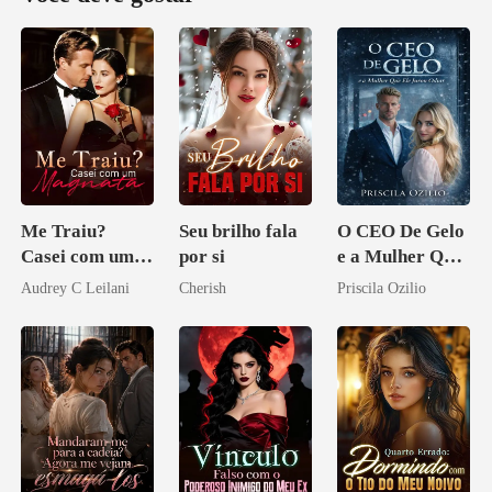
Me Traiu?
Seu brilho fala
O CEO De Gelo
Casei com um
por si
e a Mulher Que
Magnata
Ele Jurou Odiar
Audrey C Leilani
Cherish
Priscila Ozilio