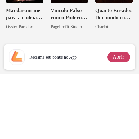
Mandaram-me
Vínculo Falso
Quarto Errado:
para a cadeia?
com o Poderoso
Dormindo com
Agora me
Inimigo do Meu
o Tio do Meu
Oyster Paradox
PageProfit Studio
Charlotte
vejam esmagá-
Ex
Noivo
los
Abrir
Reclame seu bônus no App