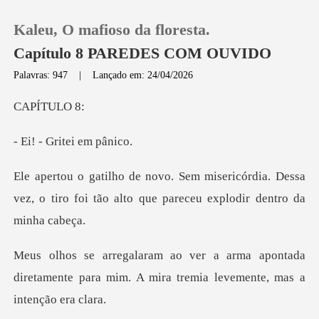
Kaleu, O mafioso da floresta.
Capítulo 8 PAREDES COM OUVIDO
Palavras: 947
|
Lançado em: 24/04/2026
0
TULO
Gritei e
Loja
córdia. Dessa
Histórico
vez, o tiro foi tão alto qu
Sair
apontada
Baixar App
diretamente para mim. A mira tr