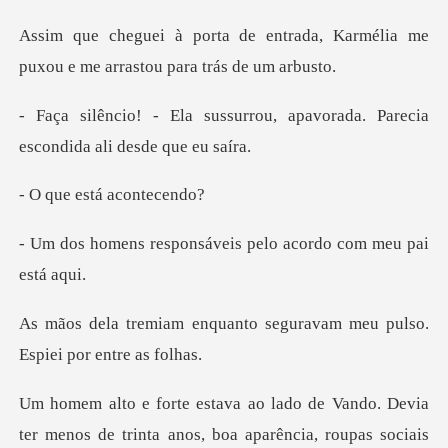
trada, Karmélia me
puxou e me a
rrou, apavorada. Parecia
esc
está aco
nsáveis pelo acordo c
nto seguravam meu pulso.
E
os de trinta anos, boa aparência, roupas sociais