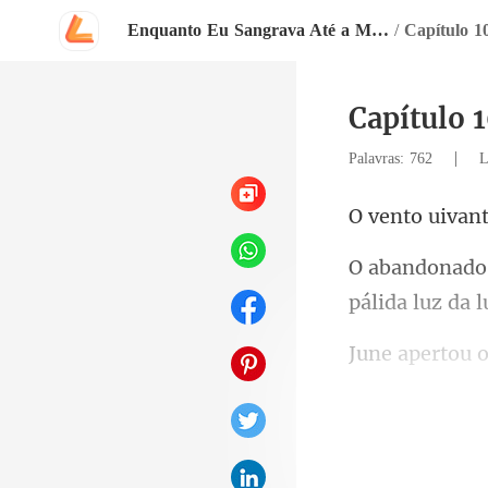
Enquanto Eu Sangrava Até a Morte, Ele Acendia Lanternas Para Ela
/
Capítulo 1
Capítulo 1
|
Palavras: 762
L
pálida luz da
incisão, um l