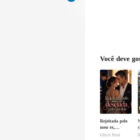
Você deve go
Rejeitada pelo
N
meu ex,
c
desejada pelo
o
Glitch Petal
S
pai dele