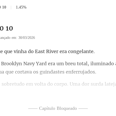
0 10
|
1.45%
0 10
ançado em: 30/03/2026
e vinha do East Ri
total, iluminado
urda late
embrete sombrio dos
—— Capítulo Bloqueado ——