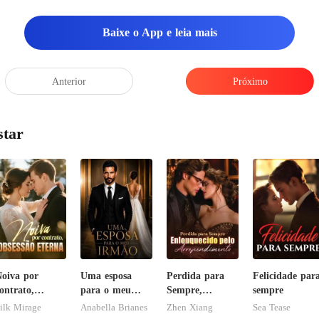
Baixe o App e leia mais
Anterior
Próximo
star
oiva por
Uma esposa
Perdida para
Felicidade par
ontrato,
para o meu
Sempre,
sempre
bsessão eterna
irmão
Enlouquecido
ilk Mirage
Anabella Brianes
Zhen Xiang
Sea Tease
pelo