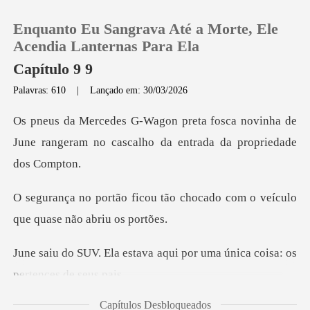
Enquanto Eu Sangrava Até a Morte, Ele
Acendia Lanternas Para Ela
Capítulo 9 9
Palavras: 610
|
Lançado em: 30/03/2026
0
ca novinha de
Loja
June rangeram no cascalh
Histórico
tão chocado com o veículo
qu
Sair
a aqui por uma única coisa:
Baixar App
Capítulos Desbloqueados
enormes portas de