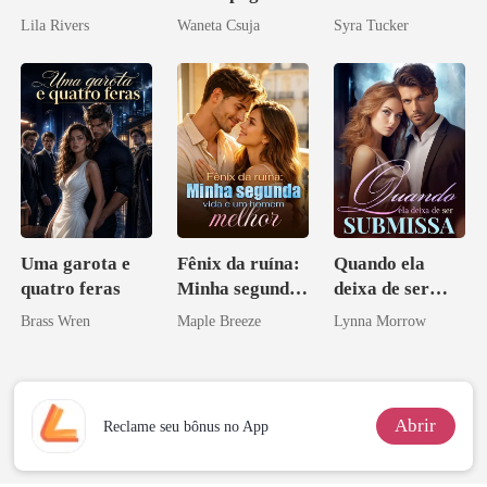
o Pai da Minha
Lila Rivers
Waneta Csuja
Syra Tucker
Melhor Amiga
Uma garota e
Fênix da ruína:
Quando ela
quatro feras
Minha segunda
deixa de ser
vida e um
submissa
Brass Wren
Maple Breeze
Lynna Morrow
homem melhor
Abrir
Reclame seu bônus no App