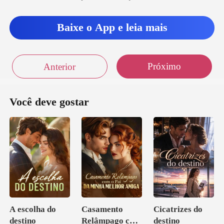
o
Baixe o App e leia mais
Próximo
Anterior
Você deve gostar
A escolha do
Casamento
Cicatrizes do
destino
Relâmpago com
destino