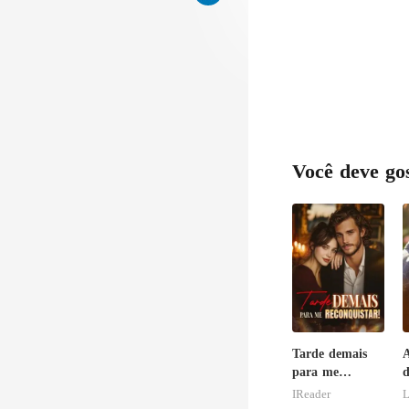
Você deve go
Tarde demais
A
para me
d
reconquistar!
IReader
L