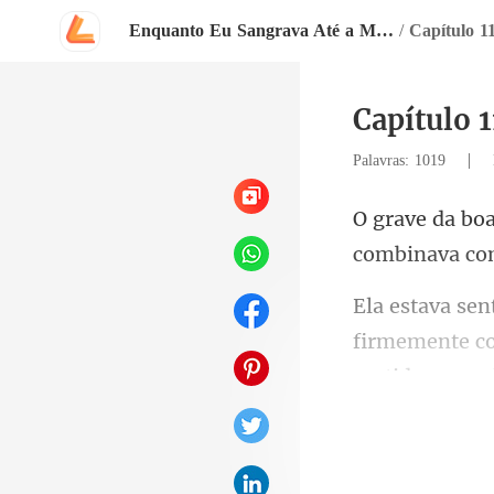
Enquanto Eu Sangrava Até a Morte, Ele Acendia Lanternas Para Ela
/
Capítulo 1
Capítulo 1
|
Palavras: 1019
combina
rmemente con
vestid