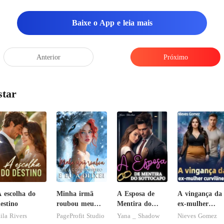
Baixe o App e leia mais
Anterior
Próximo
star
 escolha do
Minha irmã
A Esposa de
A vingança da
estino
roubou meu
Mentira do
ex-mulher
companheiro e
Sottocapo
curvilínea
ila Rivers
PageProfit Studio
Yana _ Shadow
Nieves Gomez
eu a deixei