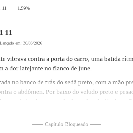
1 11
|
1.59%
1 11
Lançado em: 30/03/2026
do carro, uma batida rít
tra o abdômen. Por baixo do veludo preto e pesa
—— Capítulo Bloqueado ——