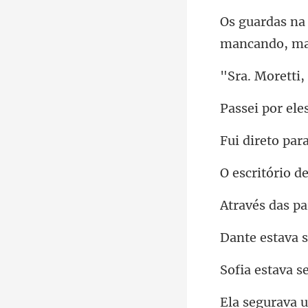
para
tório d
a 