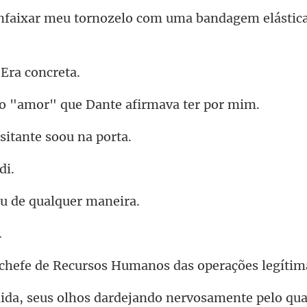
ornozelo com uma bandagem
 Er
mor" que Dante afi
sitante s
iu de qual
cursos Humanos das operaç
us olhos dardejando ne