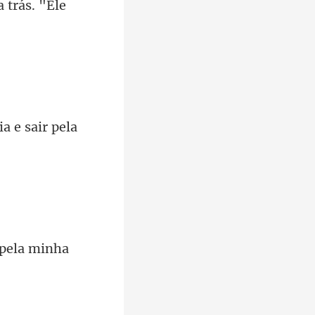
 trás. "Ele
pela mi