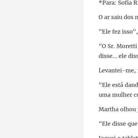
Sofia
s 
disse... ele di
uma mulher
que