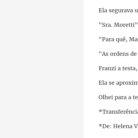
quê, M
s de
na V