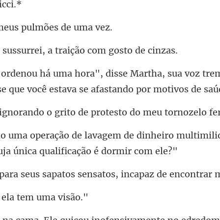
meus pulmõ
surrei, a traição c
sua voz tre
sse que você
o grito de protesto d
dinheiro multimili
apatos sensatos, incapaz
 ela tem