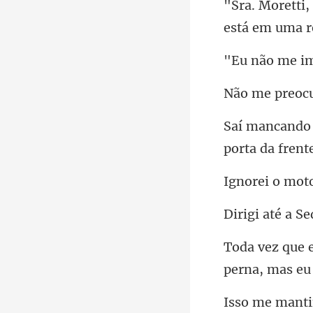
está
e
mant