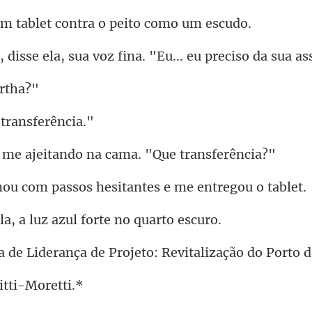
ablet contra o pe
sua voz fina. "Eu... eu p
 tran
ajeitando na cama.
passos hesitantes e
, a luz azul fort
nça de Projeto: Revitali
itti-