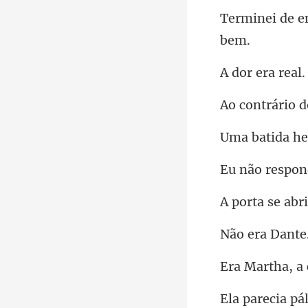
real.
he
o res
br
era