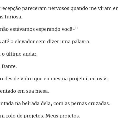
ram nervosos quando me viram
não estávamos e
té o elevador sem
 o úl
de vidro que eu mesm
sentado e
na beirada dela, co
rolo de projetos