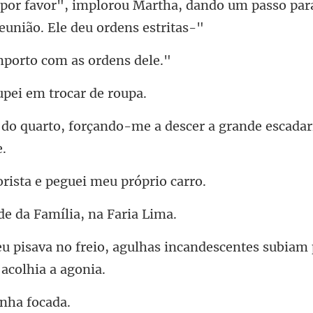
ha, dando um passo para
porto com as
upei em troc
do-me a descer a grande escada
ista e peguei m
de da Família
ulhas incandescentes subiam 
inha