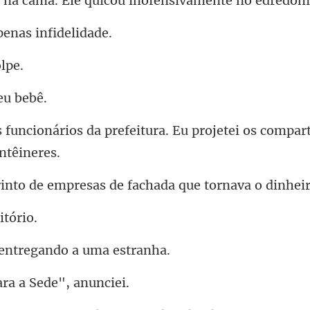
ma. Ele quicou inofen
penas in
e
refeitura. Eu projetei os compar
presas de fachada que torn
 entregando
ra a Sed