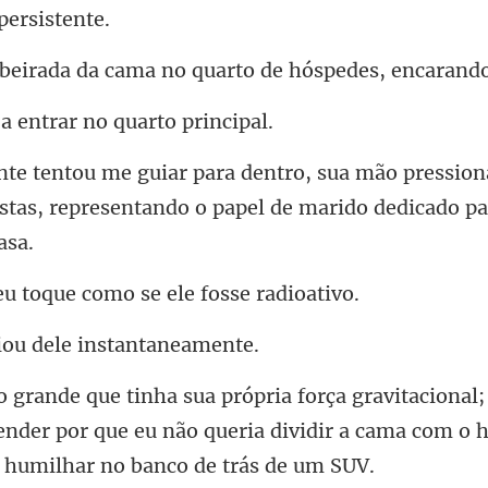
cama no quarto de hósp
a entrar no qu
ession
stas, representando o pap
toque como se ele
iou dele ins
ender por que eu não queria dividir a cama