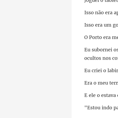
a a
ra um
era m
eu terr
a
pa