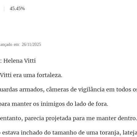
|
45.45%
5
ançado em: 26/11/2025
a: He
Vitti era u
mados, câmeras de vigil
manter os inimigo
o, parecia projetada
amanho de uma toranja, late