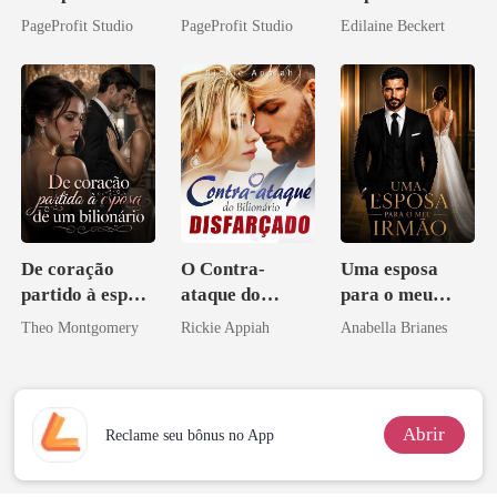
o do Alfa:
Sua Bolsa de
PageProfit Studio
PageProfit Studio
Edilaine Beckert
Perder Sua
Sangue
Verdadeira
Companheira
De coração
O Contra-
Uma esposa
partido à esposa
ataque do
para o meu
de um bilionário
Bilionário
irmão
Theo Montgomery
Rickie Appiah
Anabella Brianes
Disfarçado
Abrir
Reclame seu bônus no App