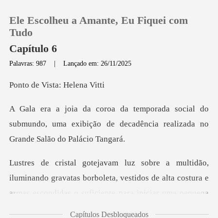
Ele Escolheu a Amante, Eu Fiquei com
Tudo
Capítulo 6
Palavras: 987
|
Lançado em: 26/11/2025
0
Vista: He
Loja
al do
submundo, uma exibição de decadência r
Histórico
Sair
ando gravatas borboleta, vestidos de alta costura e
Baixar App
armas
Capítulos Desbloqueados