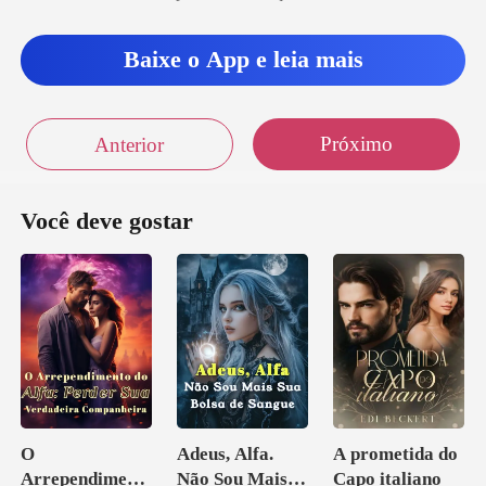
esti
Baixe o App e leia mais
Próximo
Anterior
Você deve gostar
O
Adeus, Alfa.
A prometida do
Arrependiment
Não Sou Mais
Capo italiano