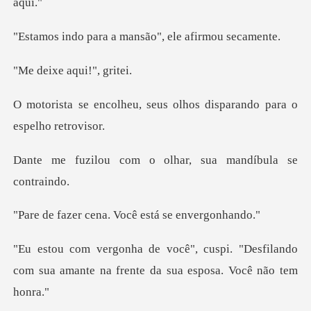
a a mansão", ele
e aqui!"
seus olhos disparando p
m o olhar, sua mand
ena. Você está s
i. "Desfilando
com sua amante na fren