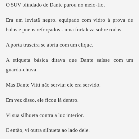
de Dante paro
vidro à prova de
balas e pneus refo
ira se abriu
tava que Dante saíss
i não servia;
o, ele fico
eta contra a
utra silhueta