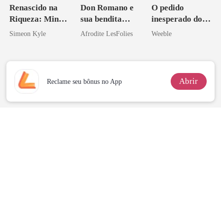
Renascido na
Don Romano e
O pedido
Riqueza: Minha
sua bendita
inesperado do
Vingança
ruína
meu chefe
Simeon Kyle
Afrodite LesFolies
Weeble
Ascende
Abrir
Reclame seu bônus no App