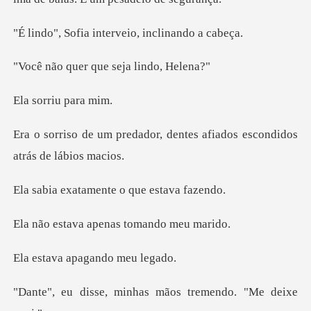
interveio, incl
r que seja li
rriu p
or, dentes afiados escondi
amente o que e
a apenas toma
apagando
minhas mãos tremend