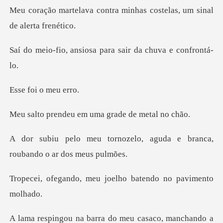
tra minhas costelas, um s
siosa para sair da
oi o m
u em uma grade d
zelo, aguda e branca,
roub
meu joelho batendo n
ra do meu casaco, manch