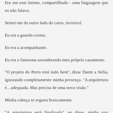
partilhado - uma lingu
utro lado do c
a guard
a acomp
assombrando meu
fia,
ignorando completamente minha presença. "A arqu
a se ergueu
", eu disse, minha voz