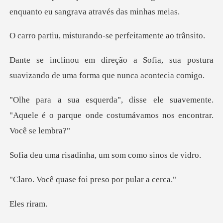
enquanto eu s
sturando-se perfei
fia, sua postura
suavizando de um
uavemente.
"Aquele é o parque onde cost
adinha, um som co
se foi preso por
s r