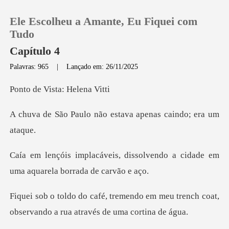
Ele Escolheu a Amante, Eu Fiquei com
Tudo
Capítulo 4
Palavras: 965
|
Lançado em: 26/11/2025
0
Vista: He
Loja
não estava apenas c
Histórico
issolvendo a cidade em
Sair
uma aqu
Baixar App
o em meu trench coat,
observando a