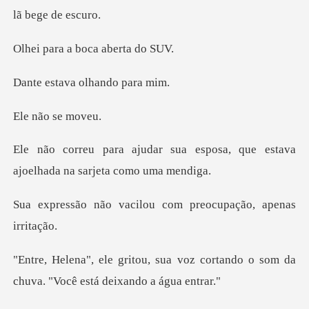
a boca ab
va olhando
ão se
a esposa, que estava
ajoelhad
cilou com preocupaçã
voz cortando o som da
chuva. "V