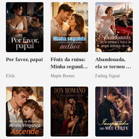
Por favor, papai
Fênix da ruína:
Abandonada,
Minha segunda
ela se tornou a
vida e um
noiva do arqui-
EliJa
Maple Breeze
Fading Signal
homem melhor
inimigo do ex