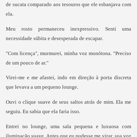
sivo. Senti uma
necessidade s
minha voz monótona. "Pr
m direção à porta discreta
qu
ltos atrás de mim. Ela me
segu
osa com
iluminação suave. Antes que eu pu