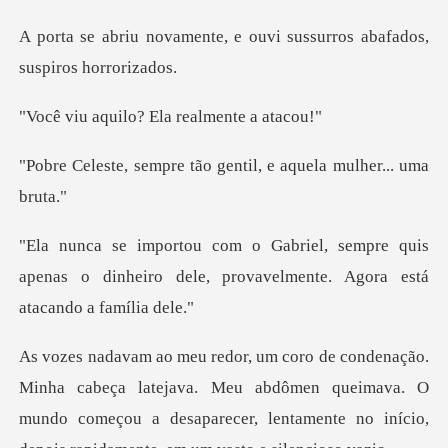
e, e ouvi sussurros abafa
lo? Ela realme
e tão gentil, e aquel
pre quis
apenas o dinheiro dele, provavel
latejava. Meu abdômen queimava. O
mundo começou a desaparecer, lent