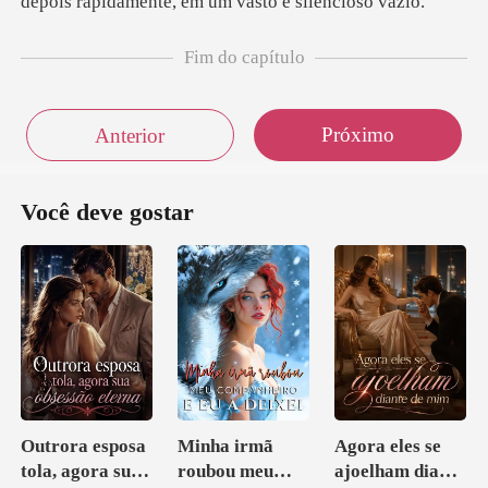
Fim do capítulo
Próximo
Anterior
Você deve gostar
Outrora esposa
Minha irmã
Agora eles se
tola, agora sua
roubou meu
ajoelham diante