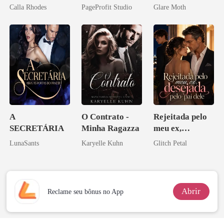
obsessão eterna
companheiro e
de mim
Calla Rhodes
PageProfit Studio
Glare Moth
eu a deixei
A
O Contrato -
Rejeitada pelo
SECRETÁRIA
Minha Ragazza
meu ex,
desejada pelo
LunaSants
Karyelle Kuhn
Glitch Petal
pai dele
Abrir
Reclame seu bônus no App