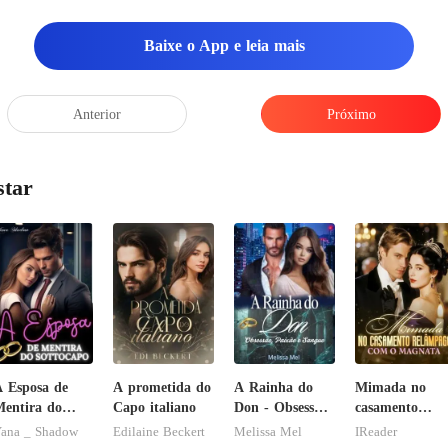
Baixe o App e leia mais
Anterior
Próximo
star
 Esposa de
A prometida do
A Rainha do
Mimada no
entira do
Capo italiano
Don - Obsessão,
casamento
ottocapo
Paixão e
relâmpago co
ana _ Shadow
Edilaine Beckert
Melissa Mel
IReader
Sangue
o magnata