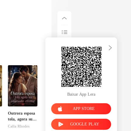
Baixar App Lera
APP STORE
Outrora esposa
tola, agora sua
GOOGLE PLAY
m
obsessão eterna
Calla Rhodes