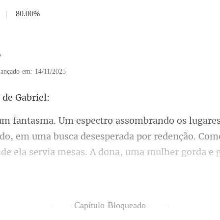
|
80.00%
8
ançado em: 14/11/2025
 d
ado, em uma busca desesperada por redenção. Come
ndo as mãos no avental. "Ah, c
—— Capítulo Bloqueado ——