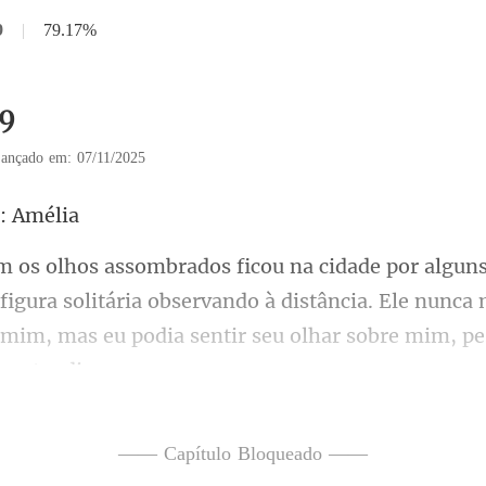
9
|
79.17%
19
ançado em: 07/11/2025
figura solitária observando à distância. Ele nunca 
 mi
eco de um sonho que eu nã
—— Capítulo Bloqueado ——