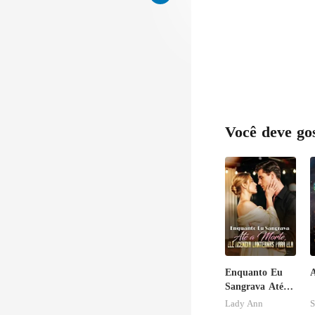
Você deve go
Enquanto Eu
A
Sangrava Até a
Morte, Ele
Lady Ann
S
Acendia