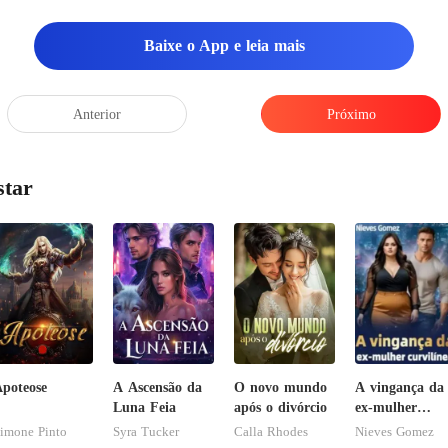
Baixe o App e leia mais
Anterior
Próximo
star
poteose
A Ascensão da
O novo mundo
A vingança da
Luna Feia
após o divórcio
ex-mulher
curvilínea
imone Pinto
Syra Tucker
Calla Rhodes
Nieves Gomez