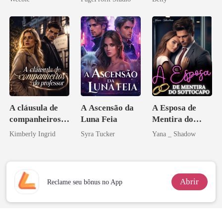
Ex
Herdeira
Marcada
A cláusula de
A Ascensão da
A Esposa de
companheiros
Luna Feia
Mentira do
do professor
Sottocapo
Kimberly Ingrid
Syra Tucker
Yana _ Shadow
Abrir
Reclame seu bônus no App