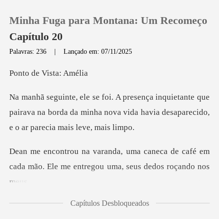
Minha Fuga para Montana: Um Recomeço
Capítulo 20
Palavras: 236
|
Lançado em: 07/11/2025
0
e Vista
nte que
Loja
pairava na borda da minha nova vida havia
Histórico
eca de café em
Sair
cada mão. Ele me entre
Baixar App
Capítulos Desbloqueados
, disse ele. Não