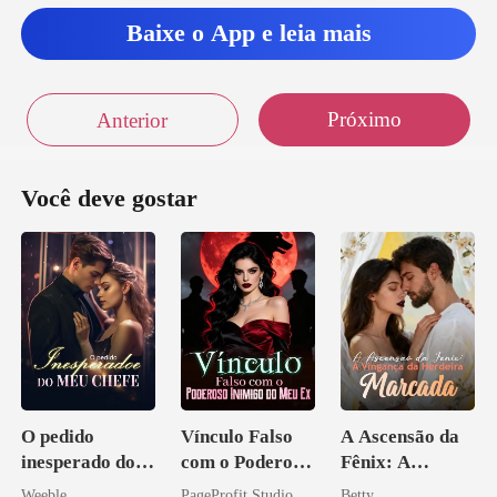
a
Baixe o App e leia mais
Próximo
Anterior
Você deve gostar
O pedido
Vínculo Falso
A Ascensão da
inesperado do
com o Poderoso
Fênix: A
meu chefe
Inimigo do Meu
Vingança da
Weeble
PageProfit Studio
Betty