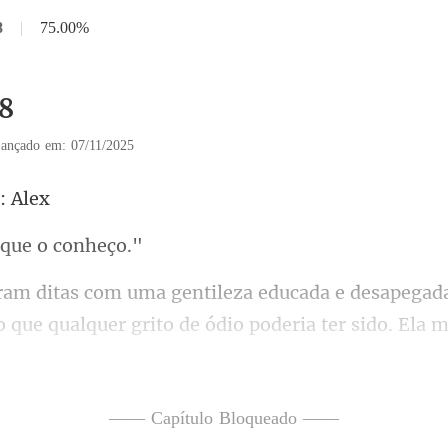
8
|
75.00%
18
ançado em: 07/11/2025
 que
 que qualquer grito de ódio poderia ter sido.
se recompor com a esperança 
—— Capítulo Bloqueado ——