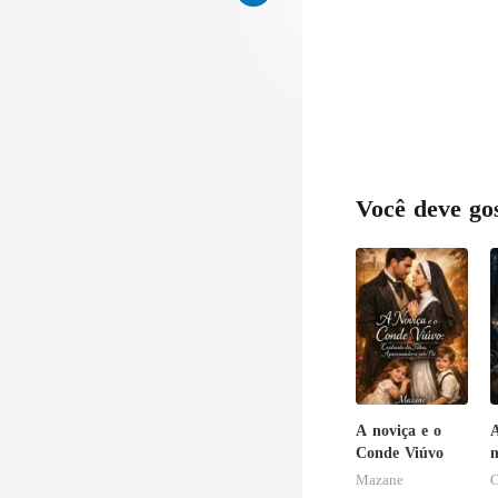
Você deve go
A noviça e o
A
Conde Viúvo
m
Mazane
C