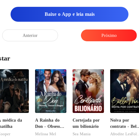
Baixe o App e leia mais
Anterior
Próximo
star
 médica da
A Rainha do
Cortejada por
Noiva por
atilha
Don - Obsessão,
um bilionário
contrato - Bell
Paixão e
Mia
ooper
Melissa Mel
Sea Mania
Afrodite L
Sangue