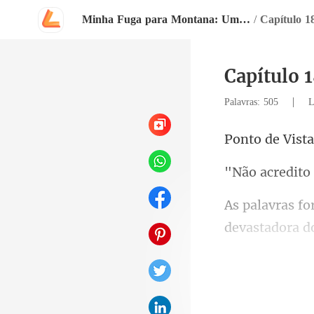
Minha Fuga para Montana: Um Recomeço
/
Capítulo 1
Capítulo 
|
Palavras: 505
L
de Vis
dito
devastadora do