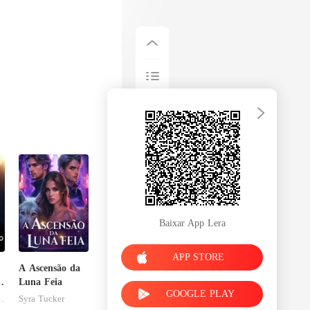
Baixar App Lera
APP STORE
A Ascensão da
a
Luna Feia
GOOGLE PLAY
esFolies
Syra Tucker