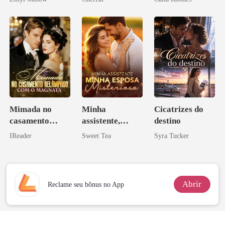
Mimada no
Minha
Cicatrizes do
casamento
assistente,
destino
relâmpago com
minha esposa
IReader
Sweet Tea
Syra Tucker
o magnata
misteriosa
Abrir
Reclame seu bônus no App