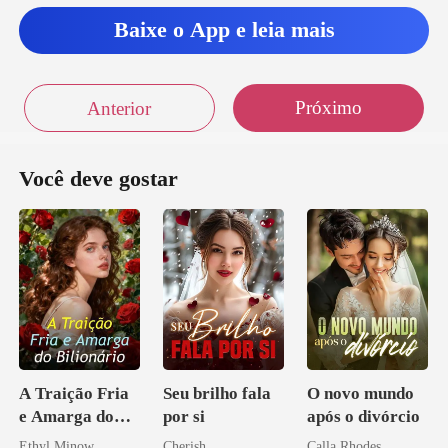
Baixe o App e leia mais
Próximo
Anterior
Você deve gostar
A Traição Fria
Seu brilho fala
O novo mundo
e Amarga do
por si
após o divórcio
Bilionário
Ethyl Minow
Cherish
Calla Rhodes